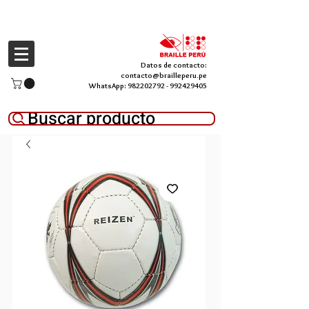
Datos de contacto:
contacto@brailleperu.pe
WhatsApp:
982202792
-
992429405
Buscar producto