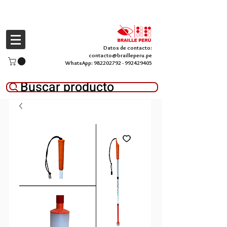
Datos de contacto:
contacto@brailleperu.pe
WhatsApp:
982202792
-
992429405
Buscar producto