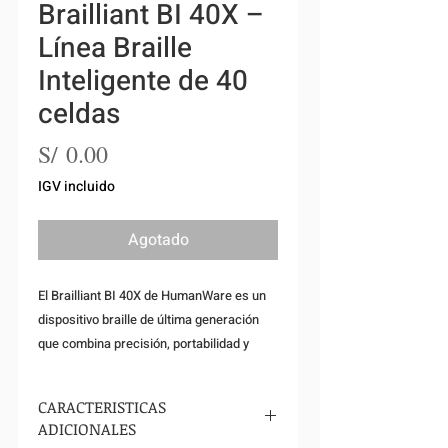
Brailliant BI 40X –
Línea Braille
Inteligente de 40
celdas
Precio
S/ 0.00
IGV incluido
Agotado
El Brailliant BI 40X de HumanWare es un
dispositivo braille de última generación
que combina precisión, portabilidad y
versatilidad. Está diseñado para que
estudiantes, profesionales y personas
CARACTERISTICAS
con discapacidad visual tengan una
ADICIONALES
herramienta confiable para la lectura y