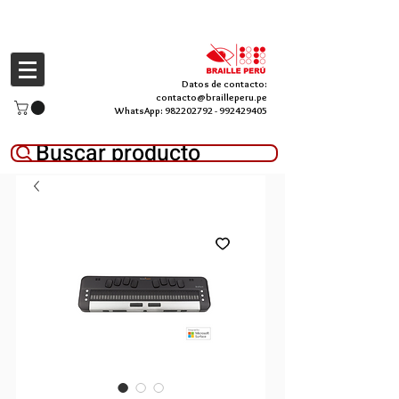
Datos de contacto:
contacto@brailleperu.pe
WhatsApp:
982202792
-
992429405
Buscar producto