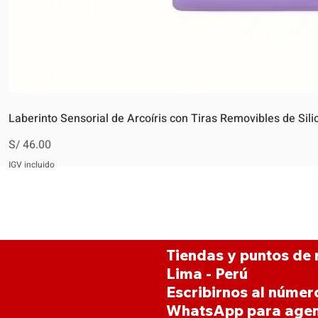
Laberinto Sensorial de Arcoíris con Tiras Removibles de Sili
Precio
S/ 46.00
IGV incluido
Tiendas y puntos de 
Lima - Perú
Escribirnos al númer
WhatsApp para agen