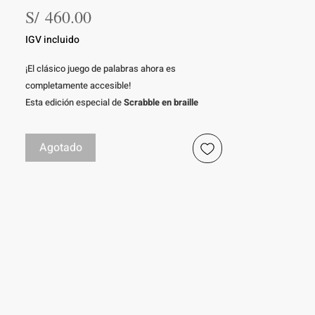
Precio
S/ 460.00
IGV incluido
¡El clásico juego de palabras ahora es
completamente accesible!
Esta edición especial de
Scrabble en braille
permite que personas ciegas o con discapacidad
visual disfruten del juego utilizando
letras en
Agotado
relieve y braille
. Las fichas están diseñadas para
poder identificarse al tacto, y el tablero giratorio
facilita la organización durante la partida.
Perfecto para fomentar el vocabulario, la
memoria y la socialización de forma inclusiva.