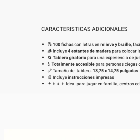
CARACTERISTICAS ADICIONALES
🔠
100 fichas
con letras en
relieve y braille
, fác
🪵 Incluye
4 estantes de madera
para colocar l
🔄
Tablero giratorio
para una experiencia de ju
♿
Totalmente accesible
para personas ciegas o
📏 Tamaño del tablero:
13,75 x 14,75 pulgadas
📄 Incluye
instrucciones impresas
👨‍👩‍👧‍👦 Ideal para jugar en familia, centros 