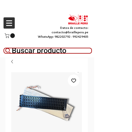
Datos de contacto:
contacto@brailleperu.pe
WhatsApp:
982202792
-
992429405
Buscar producto