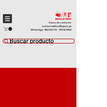
Datos de contacto:
contacto@brailleperu.pe
WhatsApp:
982202792
-
992429405
Buscar producto