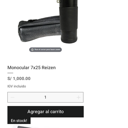
Monocular 7x25 Reizen
Precio
S/ 1,000.00
IGV incluido
Agregar al carrito
En stock!