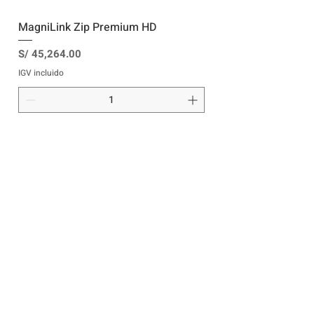
MagniLink Zip Premium HD
Precio
S/ 45,264.00
IGV incluido
Agregar al carrito