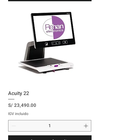
Acuity 22
Precio
S/ 23,490.00
IGV incluido