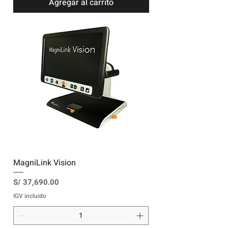
Agregar al carrito
MagniLink Vision
Precio
S/ 37,690.00
IGV incluido