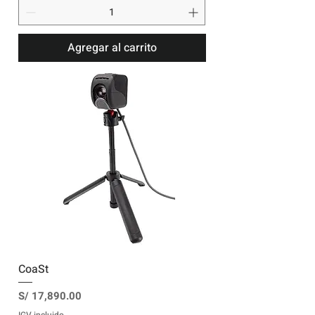
Agregar al carrito
CoaSt
Precio
S/ 17,890.00
IGV incluido