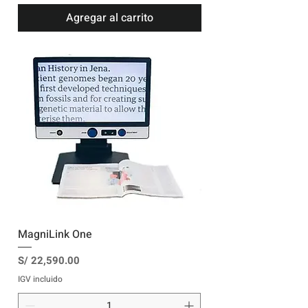
Agregar al carrito
MagniLink One
Precio
S/ 22,590.00
IGV incluido