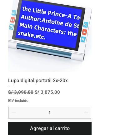
Lupa digital portatil 2x-20x
Precio
Precio de oferta
S/ 3,090.00
S/ 3,075.00
IGV incluido
Agregar al carrito