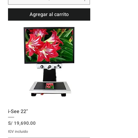
Agregar al carrito
i-See 22″
Precio
S/ 19,690.00
IGV incluido