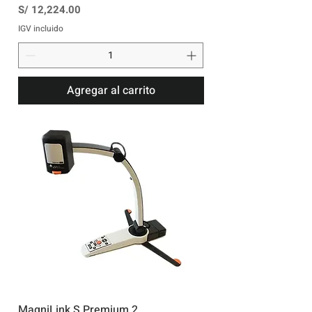
Precio
S/ 12,224.00
IGV incluido
Agregar al carrito
MagniLink S Premium 2