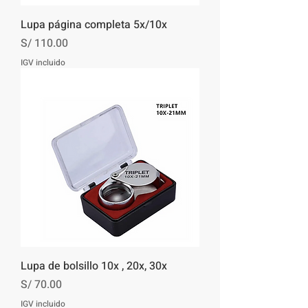
Lupa página completa 5x/10x
Precio
S/ 110.00
IGV incluido
Lupa de bolsillo 10x , 20x, 30x
Precio
S/ 70.00
IGV incluido