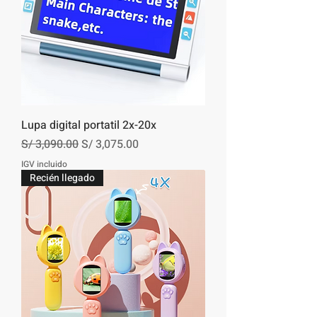
Lupa digital portatil 2x-20x
Precio
Precio de oferta
S/ 3,090.00
S/ 3,075.00
IGV incluido
Recién llegado