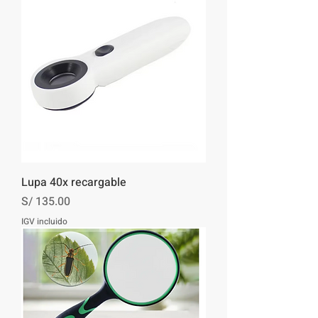
Lupa 40x recargable
Precio
S/ 135.00
IGV incluido