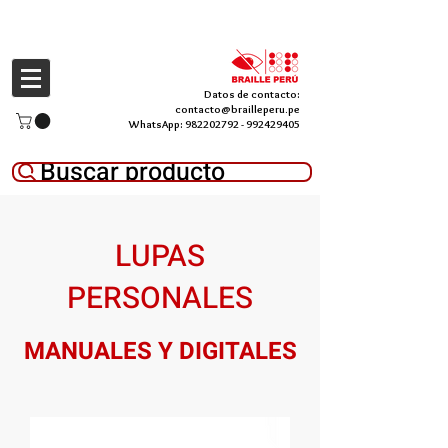
Datos de contacto:
contacto@brailleperu.pe
WhatsApp:
982202792
-
992429405
Buscar producto
LUPAS
PERSONALES
MANUALES Y DIGITALES