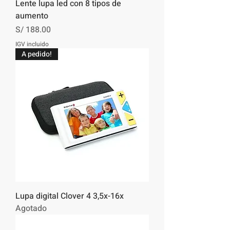
Lente lupa led con 8 tipos de
aumento
Precio
S/ 188.00
IGV incluido
A pedido!
Lupa digital Clover 4 3,5x-16x
Agotado