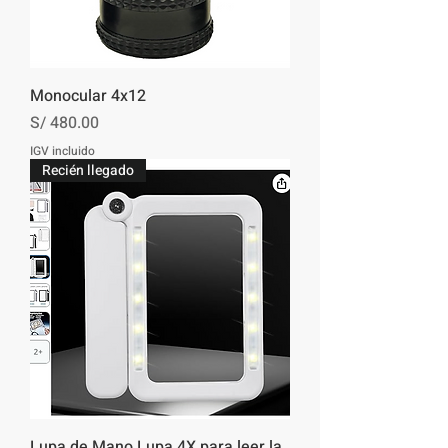
Monocular 4x12
Precio
S/ 480.00
IGV incluido
Recién llegado
Lupa de Mano Lupa 4X para leer la