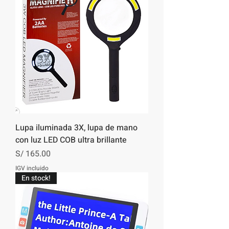
Lupa iluminada 3X, lupa de mano
con luz LED COB ultra brillante
Precio
S/ 165.00
IGV incluido
En stock!