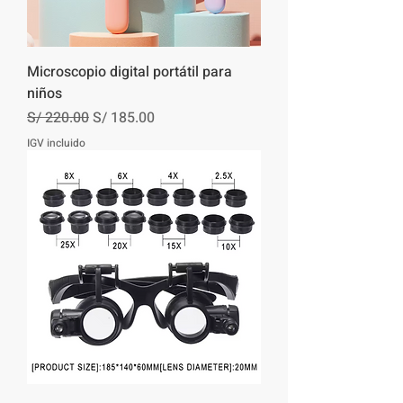
Microscopio digital portátil para
niños
Precio
Precio de oferta
S/ 220.00
S/ 185.00
IGV incluido