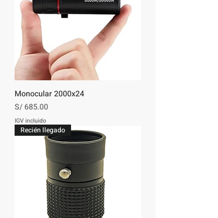
Monocular 2000x24
Precio
S/ 685.00
IGV incluido
Recién llegado