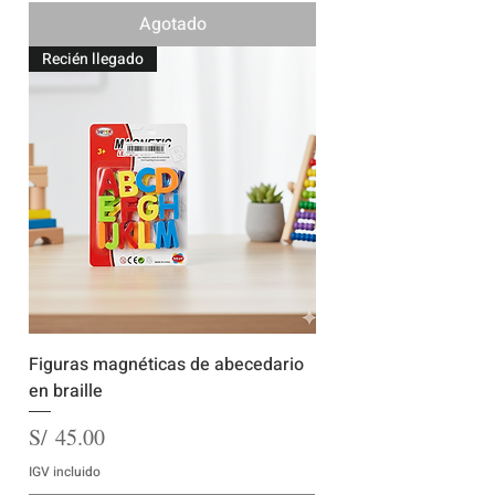
Agotado
Recién llegado
Figuras magnéticas de abecedario
en braille
Precio
S/ 45.00
IGV incluido