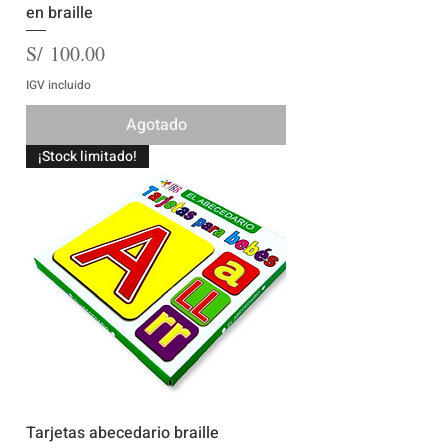
en braille
Precio
S/ 100.00
IGV incluido
Agotado
¡Stock limitado!
Tarjetas abecedario braille