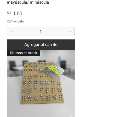
mayúscula/ minúscula
Precio
S/ 1.00
IGV incluido
Agregar al carrito
Últimos en stock