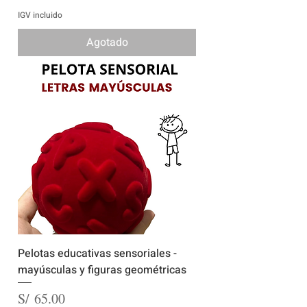
IGV incluido
Agotado
Pelotas educativas sensoriales -
mayúsculas y figuras geométricas
Precio
S/ 65.00