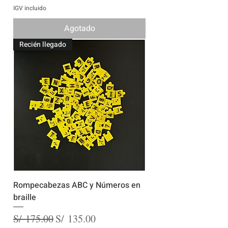
IGV incluido
Agotado
Recién llegado
Rompecabezas ABC y Números en
braille
Precio
Precio de oferta
S/ 175.00
S/ 135.00