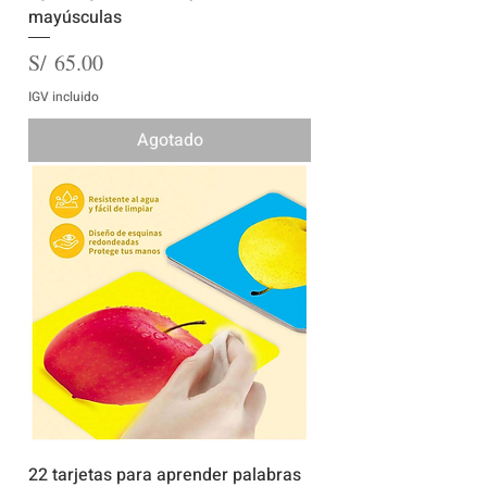
mayúsculas
Precio
S/ 65.00
IGV incluido
Agotado
22 tarjetas para aprender palabras