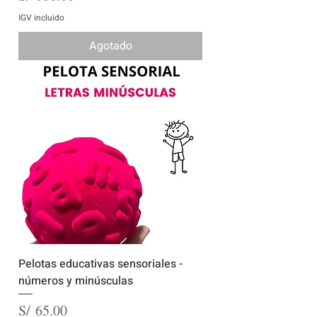
IGV incluido
Agotado
Pelotas educativas sensoriales -
números y minúsculas
Precio
S/ 65.00