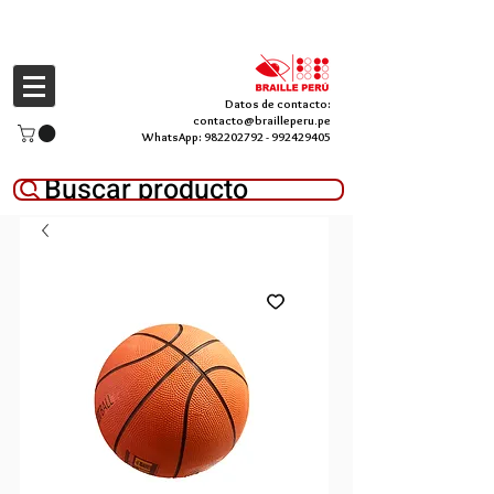
Datos de contacto:
contacto@brailleperu.pe
WhatsApp:
982202792
-
992429405
Buscar producto