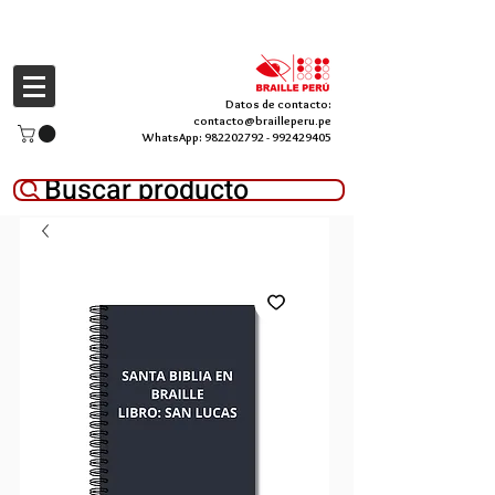
Datos de contacto:
contacto@brailleperu.pe
WhatsApp:
982202792
-
992429405
Buscar producto