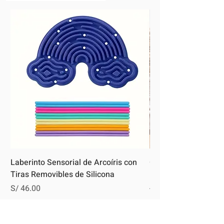
Laberinto Sensorial de Arcoíris con
Cubo Sensorial de F
Tiras Removibles de Silicona
Motricidad Fina y C
Autismo y TDAH
Precio
S/ 46.00
Precio
S/ 55.00
IGV incluido
IGV incluido