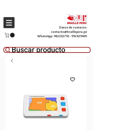
Datos de contacto:
contacto@brailleperu.pe
WhatsApp:
982202792
-
992429405
Buscar producto