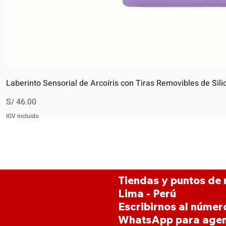
Laberinto Sensorial de Arcoíris con Tiras Removibles de Sili
Precio
S/ 46.00
IGV incluido
Tiendas y puntos de 
Lima - Perú
Escribirnos al númer
WhatsApp para agen