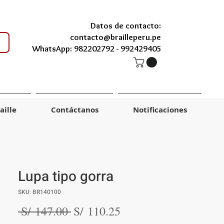
Datos de contacto:
contacto@brailleperu.pe
WhatsApp: 982202792 -
992429405
aille
Contáctanos
Notificaciones
Lupa tipo gorra
SKU: BR140100
Precio
Precio
 S/ 147.00 
S/ 110.25