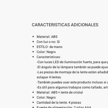
CARACTERISTICAS ADICIONALES
Material: ABS
Con luz o no: Sí
ESTILO: de mano
Color: Negro
Características:
-Con luces LED de iluminación fuerte, para que 
-El ángulo de la lámpara también se puede ajus
-Las piezas de montaje de la lente están añadi
solapar 4 lentes.
-También puedes usar este producto incluso si 
-Es útil para algunos trabajos como tallado, ar
Material: ABS + lente de cristal
Color: Negro
Cantidad de la lente: 4 piezas
Fuente de alimentación: 2 pilas AAA