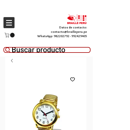
Datos de contacto:
contacto@brailleperu.pe
WhatsApp:
982202792
-
992429405
Buscar producto