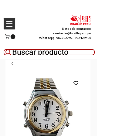
Datos de contacto:
contacto@brailleperu.pe
WhatsApp:
982202792
-
992429405
Buscar producto