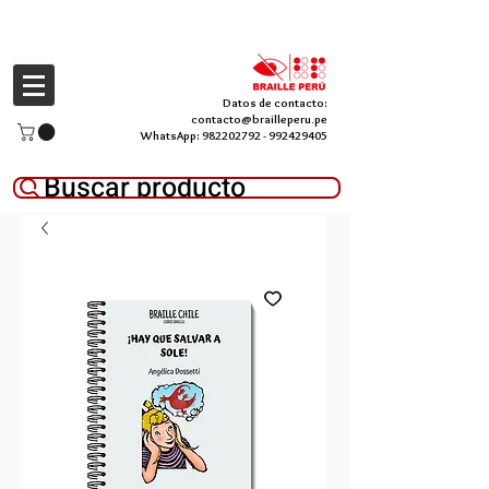
Datos de contacto:
contacto@brailleperu.pe
WhatsApp:
982202792
-
992429405
Buscar producto