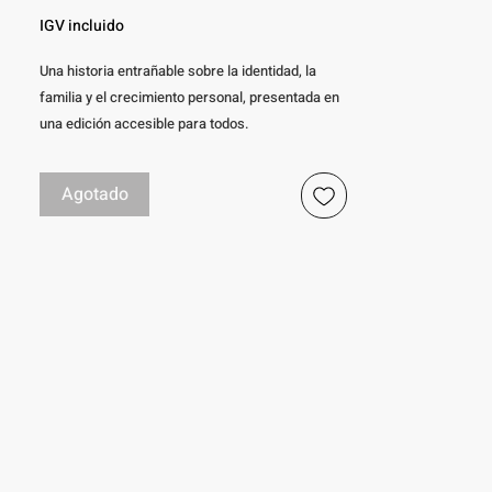
IGV incluido
Una historia entrañable sobre la identidad, la
familia y el crecimiento personal, presentada en
una edición accesible para todos.
📌 Descripción del libro:
✔ Formato: Braille
Agotado
✔ Páginas: 108
✔ Material: Hoja especial para braille
✔ Encuadernación: Anillado doble